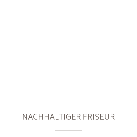
Preise
Kontakt
TERMIN BUCHEN
Login / Register
NACHHALTIGER FRISEUR